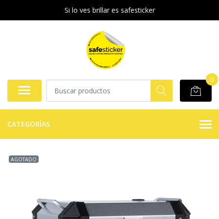
Si lo ves brillar es safesticker
0
CATEGORÍAS
AGOTADO