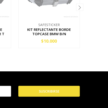
SAFESTICKER
DE
KIT REFLECTANTE BORDE
KIT R
 T
TOPCASE BMW B/N
$10.000
AGOTADO
-
SUSCRIBIRSE