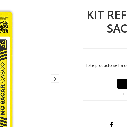
KIT RE
SA
Este producto se ha q
← 