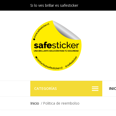
Si lo ves brillar es safesticker
CATEGORÍAS
INI
Inicio
Politica de reembolso