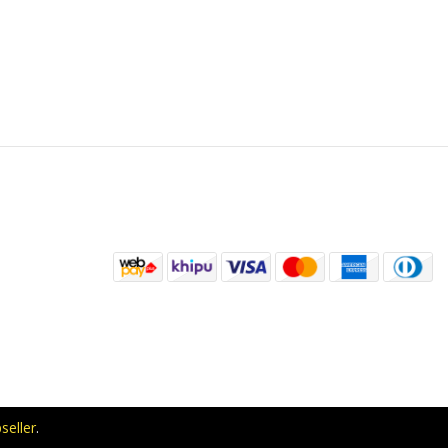
seller
.