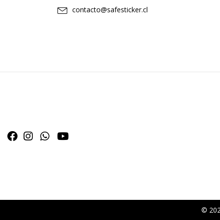
contacto@safesticker.cl
© 202